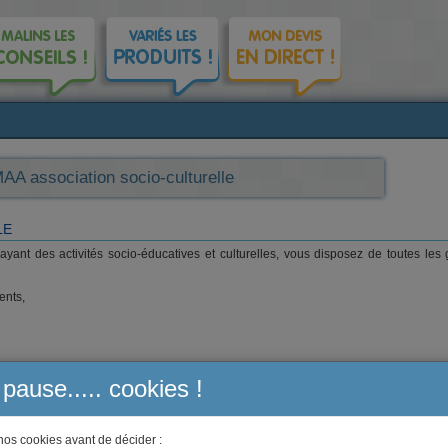
AA association socio-culturelle
LE
ant des activités socio-éducatives et culturelles, vous disposez de toutes les 
ents,
tielle, capital décès, ...),
 pause..... cookies !
nos cookies avant de décider :