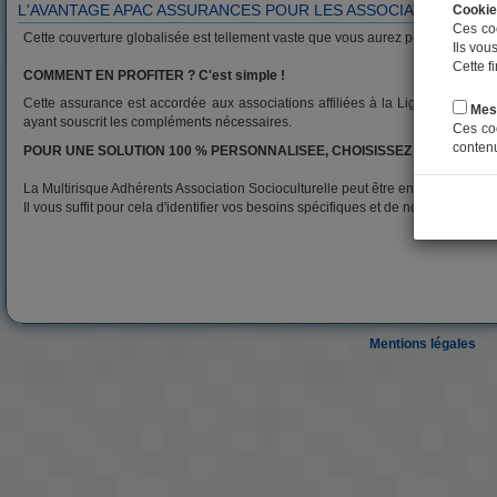
L'AVANTAGE APAC ASSURANCES POUR LES ASSOCIATIONS CU
Cookie
Ces coo
Cette couverture globalisée est tellement vaste que vous aurez peu ou pas d'as
Ils vou
Cette f
COMMENT EN PROFITER ? C'est simple !
Cette assurance est accordée aux associations affiliées à la Ligue de l'enseigne
Mes
ayant souscrit les compléments nécessaires.
Ces coo
contenu
POUR UNE SOLUTION 100 % PERSONNALISEE, CHOISISSEZ VOS GARAN
La Multirisque Adhérents Association Socioculturelle peut être encore optimisé
Il vous suffit pour cela d'identifier vos besoins spécifiques et de nous contacter
Mentions légales