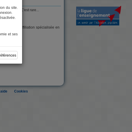
on du site.
es membres. C'est rare...
onnexion.
ésactivée.
é) ou pour l'affiliation spécialisée en
omie et ses
références
'aide
Cookies