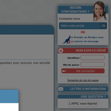
BESOIN
D'INFORMATIONS ?
Contactez-nous
Ok
OU
Prendre un Rendez vous
Laisser un message
MON ESPACE DÉDIÉ
Identifiant
garanties pour procurer une sécurité
Mot de passe
Me connecter
Demande de mot de passe
LETTRE D'INFORMATION
UNE QUESTION ?
L'APAC vous répond