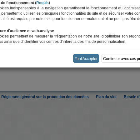
LTURELLES
 de fonctionnement (
Requis
)
kies indispensables à la navigation garantissent le fonctionnement et l’optimisati
surances additionnelles spécifiques à souscrire pour couvrir votre association et s
s permettent d’utiliser les principales fonctionnalités du site et de sécuriser votre c
inalité est requise par notre site pour fonctionner normalement et ne peut pas être d
ment ayant opté pour l'affiliation globale (tout l'effectif de l'association a adhér
ure d'audience et web-analyse
kies permettent de mesurer la fréquentation de notre site, d’optimiser son ergon
s ainsi que d’identifier vos centres d’intérêt à des fins de personnalisation.
TIES OPTIONNELLES
e.
 via le formulaire
Prendre Rendez-vous OU Nous Contacter.
Tout Accepter
Continuer avec ces p
Règlement général sur la protection des données
Plan du site
Besoin d